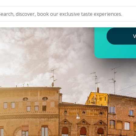
THE GU
TIME
V