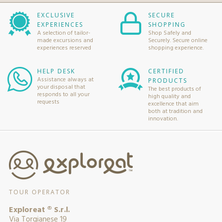
EXCLUSIVE
SECURE
EXPERIENCES
SHOPPING
A selection of tailor-
Shop Safely and
made excursions and
Securely. Secure online
experiences reserved
shopping experience.
HELP DESK
CERTIFIED
Assistance always at
PRODUCTS
your disposal that
The best products of
responds to all your
high quality and
requests
excellence that aim
both at tradition and
innovation.
TOUR OPERATOR
Exploreat ® S.r.l.
Via Torgianese 19