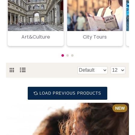
Art&Culture
City Tours
F
LOAD PREVIOUS PRODUCTS
NEW