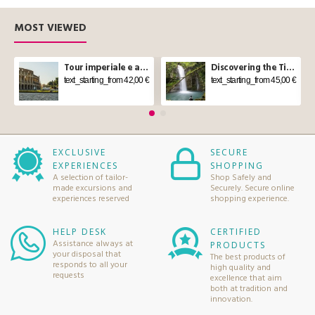
MOST VIEWED
Tour imperiale e aperitivo sul Vittoriano a Roma
Discovering the Tibetan bridge and waterfalls in Molise
text_starting_from 42,00 €
text_starting_from 45,00 €
EXCLUSIVE
SECURE
EXPERIENCES
SHOPPING
A selection of tailor-
Shop Safely and
made excursions and
Securely. Secure online
experiences reserved
shopping experience.
HELP DESK
CERTIFIED
Assistance always at
PRODUCTS
your disposal that
The best products of
responds to all your
high quality and
requests
excellence that aim
both at tradition and
innovation.